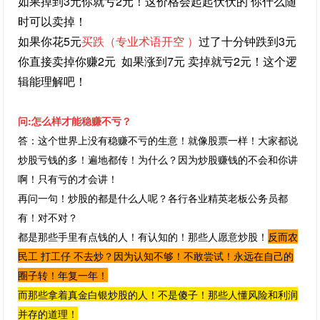
如果掉到3元你就亏2元！这价格会起起伏伏的 你什么随
时可以卖掉！
如果你花5元
买跌（专业术语开空 ）
过了十分钟跌到3元
你直接卖掉你赚2元 如果涨到7元 卖掉就亏2元！这个逻
辑能理解吧！
问:怎么样才能稳赚不亏？
答：这个世界上没有稳赚不亏的生意！就像股票一样！大家都说
炒股亏钱的多！遍地都传！为什么？因为炒股赚钱的不会和你讲
啊！只有亏的才会讲！
再问一句！炒股的都是什么人呢？各行各业精英老板公务员都
有！对不对？
都是
那些手里有点钱的人
！有认知的！那些人愿意炒股！
反而农
民工 打工仔 不去炒？因为认知不够！不敢尝试！永远在自己的
圈子转！年复一年！
而那些拿着真金白银炒股的人！不是傻子！那些人懂风险和利润
并存的道理！