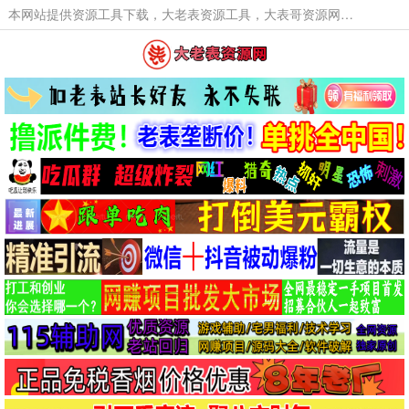
本网站提供资源工具下载，大老表资源工具，大表哥资源网软件工具，大老表资源下载，活动线报福利资源分享,活动线报，大型网游经典游戏，网络热门技术游戏辅助交流与分享。