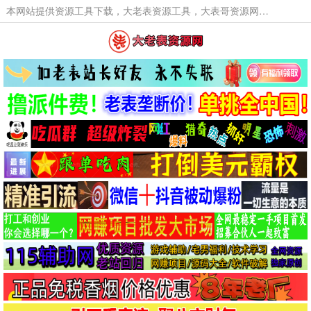
本网站提供资源工具下载，大老表资源工具，大表哥资源网软件工具，大老表资源下载，活动线报福利资源分享,活动线报，大型网游经典游戏，网络热门技术游戏辅助交流与分享。