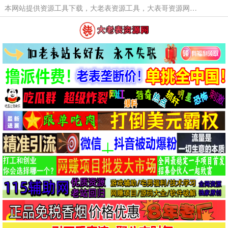
本网站提供资源工具下载，大老表资源工具，大表哥资源网软件工具，大老表资源下载，活动线报福利资源分享,活动线报，大型网游经典游戏，网络热门技术游戏辅助交流与分享。