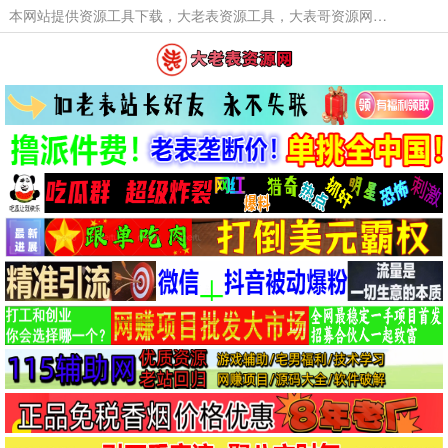
本网站提供资源工具下载，大老表资源工具，大表哥资源网软件工具，大老表资源下载，活动线报福利资源分享,活动线报，大型网游经典游戏，网络热门技术游戏辅助交流与分享。