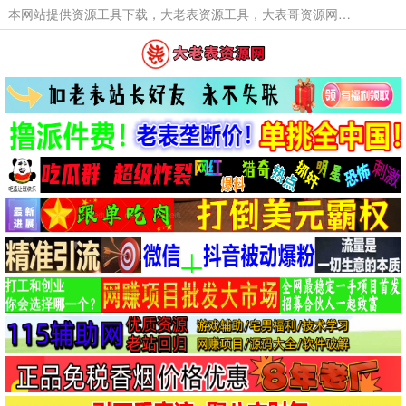
本网站提供资源工具下载，大老表资源工具，大表哥资源网软件工具，大老表资源下载，活动线报福利资源分享,活动线报，大型网游经典游戏，网络热门技术游戏辅助交流与分享。