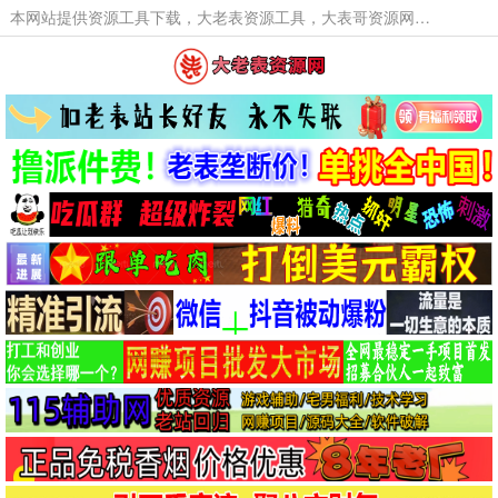
本网站提供资源工具下载，大老表资源工具，大表哥资源网软件工具，大老表资源下载，活动线报福利资源分享,活动线报，大型网游经典游戏，网络热门技术游戏辅助交流与分享。