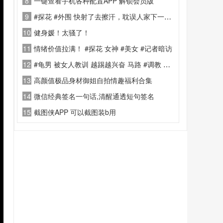
8
一键查看手机各种配置APP 解锁会员版
9
#探花 #外围 快射了去擦汗，耽误人家下一单生意
10
健身媛！太骚了！
11
情绪价值拉满！ #探花 女神 #美女 #记者暗访
12
#龟男 被女人教训 越踢越兴奋 马路 #调教 这样揍你
13
高颜值极品身材御姐自拍情趣福利合集
14
微信经典签名一句话,清醒通透短句签名
15
截图侠APP 可以截图装b用