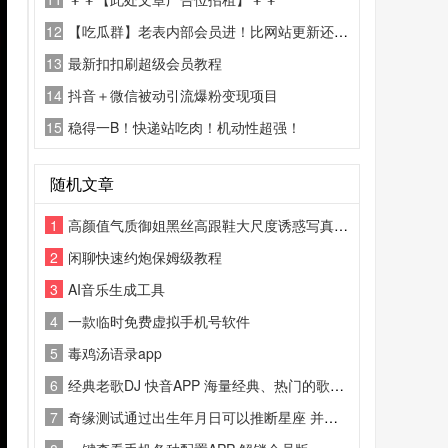
12
【吃瓜群】老表内部会员进！比网站更新还精彩！
13
最新扣扣刷超级会员教程
14
抖音＋微信被动引流爆粉变现项目
15
稳得一B！快递站吃肉！机动性超强！
随机文章
1
高颜值气质御姐黑丝高跟鞋大尺度诱惑写真合集
2
闲聊快速约炮保姆级教程
3
AI音乐生成工具
4
一款临时免费虚拟手机号软件
5
毒鸡汤语录app
6
经典老歌DJ 快音APP 海量经典、热门的歌曲音乐
7
奇缘测试通过出生年月日可以推断星座 并进行气运分析等等