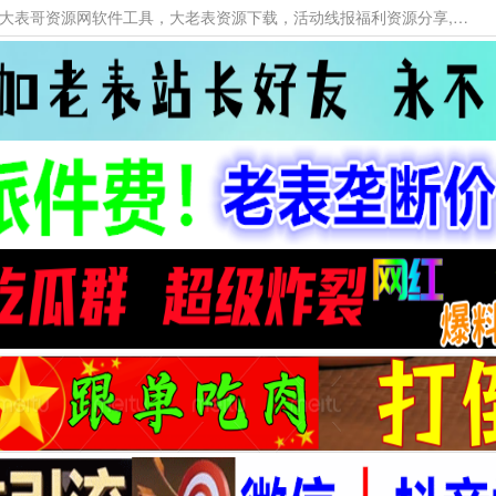
本网站提供资源工具下载，大老表资源工具，大表哥资源网软件工具，大老表资源下载，活动线报福利资源分享,活动线报，大型网游经典游戏，网络热门技术游戏辅助交流与分享。