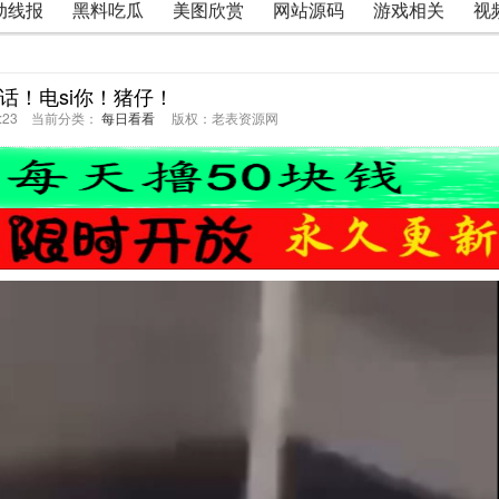
动线报
黑料吃瓜
美图欣赏
网站源码
游戏相关
视
话！电si你！猪仔！
46:23 当前分类：
每日看看
版权：老表资源网