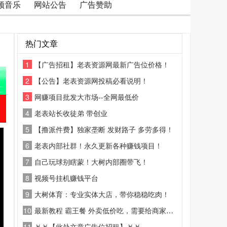
频音乐
网站公告
广告赞助
热门文章
1
【广告招租】老表资源网最新广告位价格！
2
【公告】老表资源网投稿必看说明！
3
网赚项目批发大市场--全网最低价
4
老表站长收徒弟 带创业
5
【撸派件费】独家垄断 发财路子 多劳多得！
6
老表内部社群！永久更新各种赚钱项目！
7
自己玩球别瞎蒙！大树内部圈带飞！
8
视频号挂机赚钱平台
9
大树体育：专业实体大店，带你稳稳吃肉！
10
最新教程 霸王餐 外卖低价吃，需要给商家好评
11
￥￥【此处文章广告位招租】￥￥