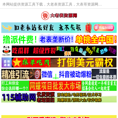
本网站提供资源工具下载，大老表资源工具，大表哥资源网软件工具，大老表资源下载，活动线报福利资源分享,活动线报，大型网游经典游戏，网络热门技术游戏辅助交流与分享。