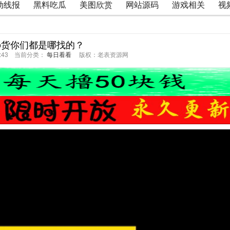
动线报
黑料吃瓜
美图欣赏
网站源码
游戏相关
视
ao货你们都是哪找的？
06:43 当前分类：
每日看看
版权：老表资源网