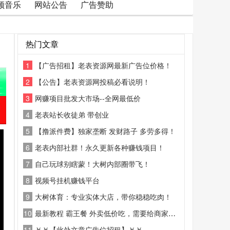
频音乐
网站公告
广告赞助
热门文章
1
【广告招租】老表资源网最新广告位价格！
2
【公告】老表资源网投稿必看说明！
3
网赚项目批发大市场--全网最低价
4
老表站长收徒弟 带创业
5
【撸派件费】独家垄断 发财路子 多劳多得！
6
老表内部社群！永久更新各种赚钱项目！
7
自己玩球别瞎蒙！大树内部圈带飞！
8
视频号挂机赚钱平台
9
大树体育：专业实体大店，带你稳稳吃肉！
10
最新教程 霸王餐 外卖低价吃，需要给商家好评
11
￥￥【此处文章广告位招租】￥￥