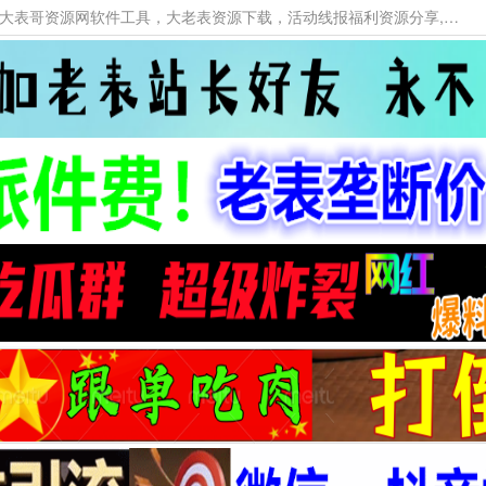
本网站提供资源工具下载，大老表资源工具，大表哥资源网软件工具，大老表资源下载，活动线报福利资源分享,活动线报，大型网游经典游戏，网络热门技术游戏辅助交流与分享。