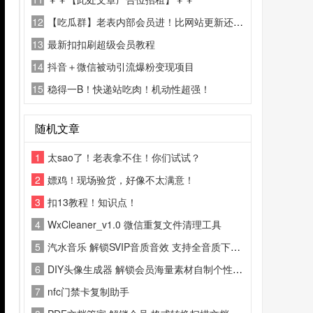
12
【吃瓜群】老表内部会员进！比网站更新还精彩！
13
最新扣扣刷超级会员教程
14
抖音＋微信被动引流爆粉变现项目
15
稳得一B！快递站吃肉！机动性超强！
随机文章
1
太sao了！老表拿不住！你们试试？
2
嫖鸡！现场验货，好像不太满意！
3
扣13教程！知识点！
4
WxCleaner_v1.0 微信重复文件清理工具
5
汽水音乐 解锁SVIP音质音效 支持全音质下载 登陆就是100年会员
6
DIY头像生成器 解锁会员海量素材自制个性头像
7
nfc门禁卡复制助手