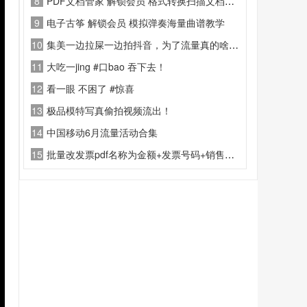
8
PDF文档管家 解锁会员 格式转换扫描文档编辑
9
电子古筝 解锁会员 模拟弹奏海量曲谱教学
10
集美一边拉屎一边拍抖音，为了流量真的啥主意都能想
11
大吃一jing #口bao 吞下去！
12
看一眼 不困了 #惊喜
13
极品模特写真偷拍视频流出！
14
中国移动6月流量活动合集
15
批量改发票pdf名称为金额+发票号码+销售方工具V5