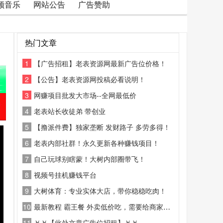
频音乐
网站公告
广告赞助
热门文章
1
【广告招租】老表资源网最新广告位价格！
2
【公告】老表资源网投稿必看说明！
3
网赚项目批发大市场--全网最低价
4
老表站长收徒弟 带创业
5
【撸派件费】独家垄断 发财路子 多劳多得！
6
老表内部社群！永久更新各种赚钱项目！
7
自己玩球别瞎蒙！大树内部圈带飞！
8
视频号挂机赚钱平台
9
大树体育：专业实体大店，带你稳稳吃肉！
10
最新教程 霸王餐 外卖低价吃，需要给商家好评
11
￥￥【此处文章广告位招租】￥￥