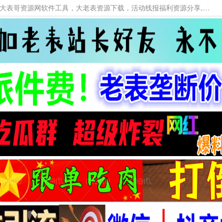
本网站提供资源工具下载，大老表资源工具，大表哥资源网软件工具，大老表资源下载，活动线报福利资源分享,活动线报，大型网游经典游戏，网络热门技术游戏辅助交流与分享。