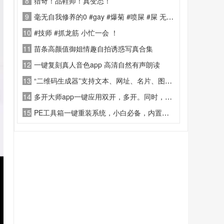
8
猎奇！品鞋师！真变态！
9
毫无自我修养的0 #gay #爆菊 #喷屎 #屎 无不良引导
10
#技师 #抓龙筋 小忙一会 ！
11
苗条高颜值御姐情趣自拍诱惑写真合集
12
一键复刻真人音色app 高清自然有声朗读
13
“二维码生成器”支持文本、网址、名片、图片等多格式内容一键转为二维码
14
多开大师app一键应用双开，多开。同时，多开空间还支持各类主流游戏
15
PE工具箱一键重装系统，小白必备，内置多种电脑工具