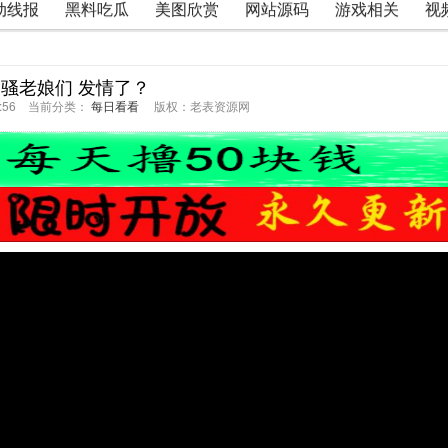
动线报
黑料吃瓜
美图欣赏
网站源码
游戏相关
视
 骚老娘们 发情了？
13:56 当前分类：
每日看看
版权：老表资源网