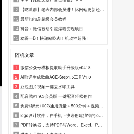
12
【吃瓜群】老表内部会员进！比网站更新还精彩！
13
最新扣扣刷超级会员教程
14
抖音＋微信被动引流爆粉变现项目
15
稳得一B！快递站吃肉！机动性超强！
随机文章
1
微信公众号模板提取助手升级版v0418
2
AI歌词生成歌曲ACE-Step1.5工具V1.0
3
豆包图片视频一键去水印工具
4
配音鸭v1.9.3会员版 一键配音轻松创作
5
免费领8元100G通用流量＋500分钟＋视频会员
6
logo设计软件，在手机上快速创建独特的logo。
7
PDF转换器，支持PDF与Word、Excel、PPT、图片等多种格式互转，操作简单一键转换，保留原文档排版与清晰度。