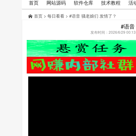
首页
网站源码
软件仓库
技术教程
活
首页
>
每日看看
> #语音 骚老娘们 发情了？
#语音
发布时间：2026/6/29 00: