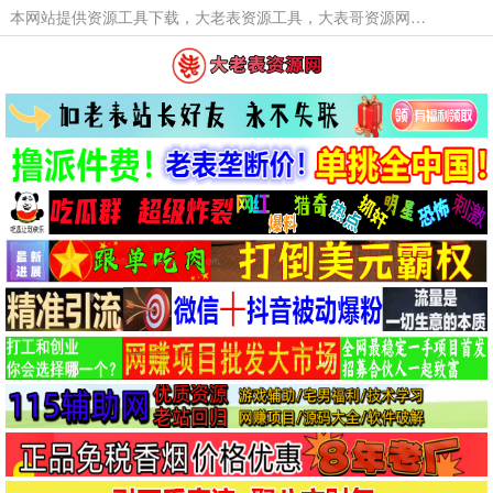
本网站提供资源工具下载，大老表资源工具，大表哥资源网软件工具，大老表资源下载，活动线报福利资源分享,活动线报，大型网游经典游戏，网络热门技术游戏辅助交流与分享。