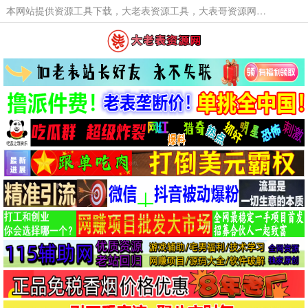
本网站提供资源工具下载，大老表资源工具，大表哥资源网软件工具，大老表资源下载，活动线报福利资源分享,活动线报，大型网游经典游戏，网络热门技术游戏辅助交流与分享。