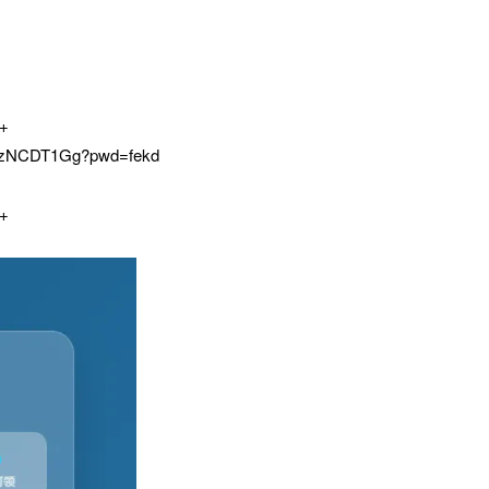
+
2ozNCDT1Gg?pwd=fekd
+