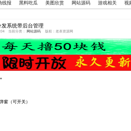
动线报
黑料吃瓜
美图欣赏
网站源码
游戏相关
视
分发系统带后台管理
25:04 当前分类：
网站源码
版权：老表资源网
+
告弹窗（可开关）