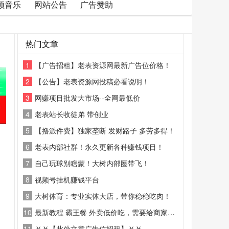
频音乐
网站公告
广告赞助
热门文章
1
【广告招租】老表资源网最新广告位价格！
2
【公告】老表资源网投稿必看说明！
3
网赚项目批发大市场--全网最低价
4
老表站长收徒弟 带创业
5
【撸派件费】独家垄断 发财路子 多劳多得！
6
老表内部社群！永久更新各种赚钱项目！
7
自己玩球别瞎蒙！大树内部圈带飞！
8
视频号挂机赚钱平台
9
大树体育：专业实体大店，带你稳稳吃肉！
10
最新教程 霸王餐 外卖低价吃，需要给商家好评
11
￥￥【此处文章广告位招租】￥￥