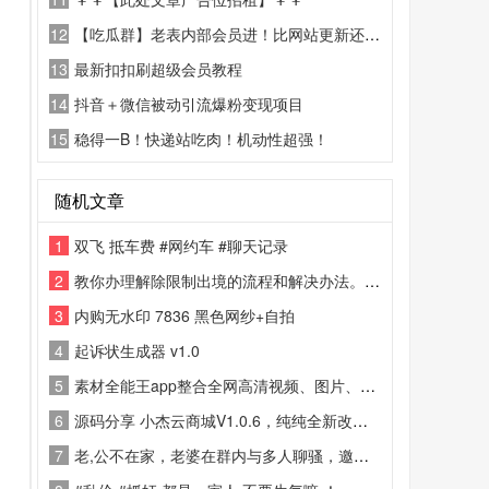
12
【吃瓜群】老表内部会员进！比网站更新还精彩！
13
最新扣扣刷超级会员教程
14
抖音＋微信被动引流爆粉变现项目
15
稳得一B！快递站吃肉！机动性超强！
随机文章
1
双飞 抵车费 #网约车 #聊天记录
2
教你办理解除限制出境的流程和解决办法。回国再想出去难如登天
3
内购无水印 7836 黑色网纱+自拍
4
起诉状生成器 v1.0
5
素材全能王app整合全网高清视频、图片、文案、音效等海量素材，涵盖绿幕、特效、复古、创意等多元风格
6
源码分享 小杰云商城V1.0.6，纯纯全新改版，跟之前的版本比直接换了个底，再也不是那种凑合用的半成品了！
7
老,公不在家，老婆在群内与多人聊骚，邀约参加多人游戏。这聊天尺度真是三观尽毁！