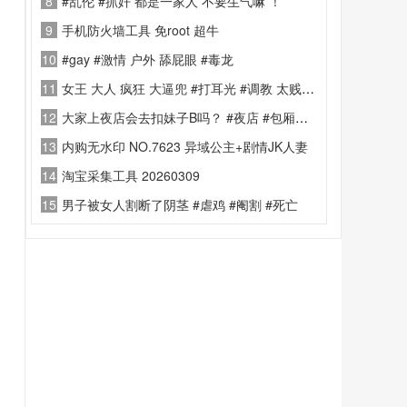
8
#乱伦 #抓奸 都是一家人 不要生气嘛 ！
9
手机防火墙工具 免root 超牛
10
#gay #激情 户外 舔屁眼 #毒龙
11
女王 大人 疯狂 大逼兜 #打耳光 #调教 太贱了 ！我也想玩 ！
12
大家上夜店会去扣妹子B吗？ #夜店 #包厢文化 #鸡
13
内购无水印 NO.7623 异域公主+剧情JK人妻
14
淘宝采集工具 20260309
15
男子被女人割断了阴茎 #虐鸡 #阉割 #死亡