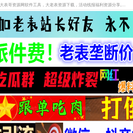
本网站提供资源工具下载，大老表资源工具，大表哥资源网软件工具，大老表资源下载，活动线报福利资源分享,活动线报，大型网游经典游戏，网络热门技术游戏辅助交流与分享。