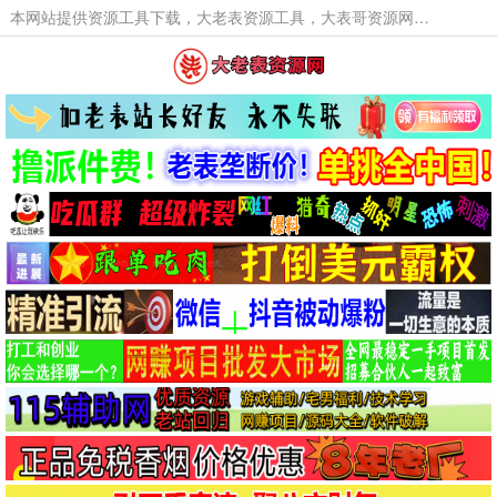
本网站提供资源工具下载，大老表资源工具，大表哥资源网软件工具，大老表资源下载，活动线报福利资源分享,活动线报，大型网游经典游戏，网络热门技术游戏辅助交流与分享。