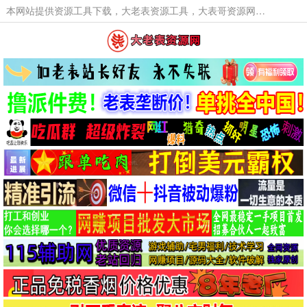
本网站提供资源工具下载，大老表资源工具，大表哥资源网软件工具，大老表资源下载，活动线报福利资源分享,活动线报，大型网游经典游戏，网络热门技术游戏辅助交流与分享。