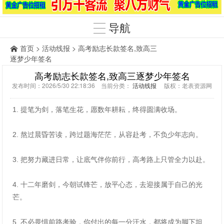
导航
首页
>
活动线报
> 高考励志长款签名,致高三
逐梦少年签名
高考励志长款签名,致高三逐梦少年签名
发布时间：2026/5/30 22:18:36 当前分类：
活动线报
版权：老表资源网
1. 提笔为剑，落笔生花，愿数年耕耘，终得圆满收场。
2. 熬过晨昏苦读，跨过题海茫茫，从容赴考，不负少年志向。
3. 把努力藏进日常，让底气伴你前行，高考路上只管全力以赴。
4. 十二年磨剑，今朝试锋芒，放平心态，去迎接属于自己的光
芒。
5. 不必畏惧前路考验，你付出的每一分汗水，都将成为脚下坦