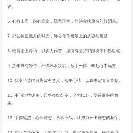
途。
6. 心有山海，胸有丘壑，沉着落笔，静待金榜题名的好消息。
7. 那些披星戴月的时光，终会化作考场上的从容与坦荡。
8. 轻装踏上考场，以实力作答，愿所有坚持都能换来如愿以偿。
9. 少年自有锋芒，不惧风浪跌宕，放手一搏，奔赴心中远方。
10. 伏案苦读的日夜皆有意义，放平心绪，认真书写青春答卷。
11. 不问过往疲惫，只争今朝朝夕，全力以赴，便是最好的答
案。
12. 手握笔墨，心怀理想，从容应战，让努力开出理想的花朵。
13. 前路浩浩荡荡，万事尽可期待，愿你考场顺遂，得偿所愿。