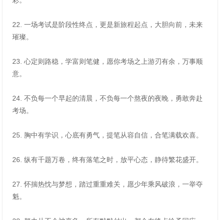
彩。
22. 一场考试是阶段性终点，更是新旅程起点，大胆向前，未来
璀璨。
23. 心定则路稳，学富则笔健，愿你考场之上游刃有余，万事顺
意。
24. 不负每一个早起的清晨，不负每一个熬夜的夜晚，勇敢奔赴
考场。
25. 胸中有学识，心底有勇气，提笔从容自信，合笔满载欢喜。
26. 纵有千题万卷，终有落笔之时，放平心态，静待繁花盛开。
27. 怀揣热忱与梦想，踏过重重难关，愿少年乘风破浪，一举夺
魁。