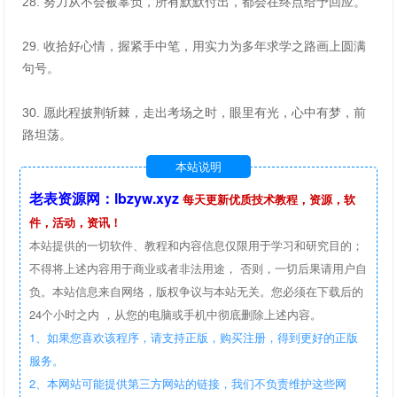
28. 努力从不会被辜负，所有默默付出，都会在终点给予回应。
29. 收拾好心情，握紧手中笔，用实力为多年求学之路画上圆满
句号。
30. 愿此程披荆斩棘，走出考场之时，眼里有光，心中有梦，前
路坦荡。
本站说明
老表资源网：lbzyw.xyz
每天更新优质技术教程，资源，软
件，活动，资讯！
本站提供的一切软件、教程和内容信息仅限用于学习和研究目的；
不得将上述内容用于商业或者非法用途， 否则，一切后果请用户自
负。本站信息来自网络，版权争议与本站无关。您必须在下载后的
24个小时之内 ，从您的电脑或手机中彻底删除上述内容。
1、如果您喜欢该程序，请支持正版，购买注册，得到更好的正版
服务。
2、本网站可能提供第三方网站的链接，我们不负责维护这些网