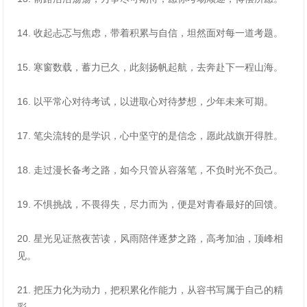
14. 收起忐忑与焦虑，带着积累与自信，坦然面对每一道考题。
15. 寒窗数载，蓄力已久，此刻扬帆起航，去奔赴下一程山海。
16. 以平常心对待考试，以进取心对待梦想，少年未来可期。
17. 笔尖流转的是学识，心中坚守的是信念，愿此战旗开得胜。
18. 走过漫长备考之路，如今只管从容落笔，不负时光不负己。
19. 不惧挑战，不畏得失，尽力而为，便是对青春最好的回馈。
20. 星光见证熬夜苦读，风雨陪伴逐梦之路，高考加油，顶峰相
见。
21. 把压力化为动力，把积累化作能力，从容书写属于自己的精