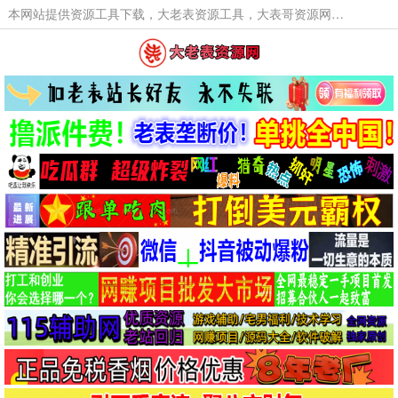
本网站提供资源工具下载，大老表资源工具，大表哥资源网软件工具，大老表资源下载，活动线报福利资源分享,活动线报，大型网游经典游戏，网络热门技术游戏辅助交流与分享。