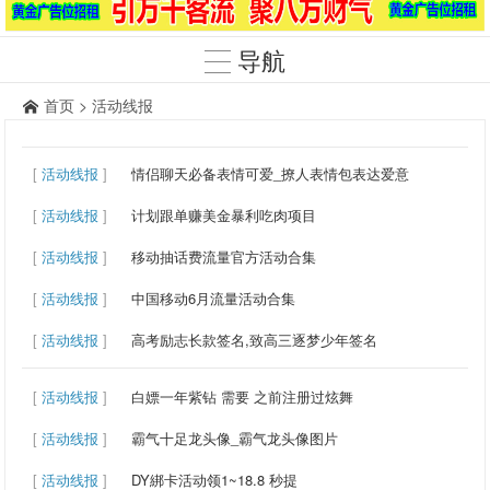
导航
首页
>
活动线报
[
活动线报
]
情侣聊天必备表情可爱_撩人表情包表达爱意
[
活动线报
]
计划跟单赚美金暴利吃肉项目
[
活动线报
]
移动抽话费流量官方活动合集
[
活动线报
]
中国移动6月流量活动合集
[
活动线报
]
高考励志长款签名,致高三逐梦少年签名
[
活动线报
]
白嫖一年紫钻 需要 之前注册过炫舞
[
活动线报
]
霸气十足龙头像_霸气龙头像图片
[
活动线报
]
DY綁卡活动领1~18.8 秒提