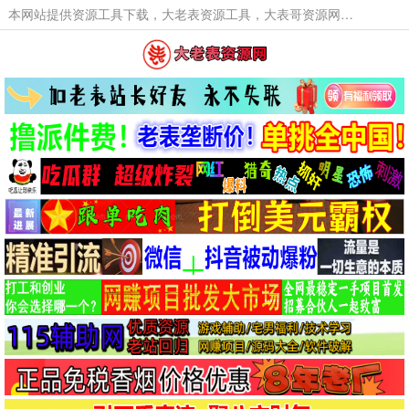
本网站提供资源工具下载，大老表资源工具，大表哥资源网软件工具，大老表资源下载，活动线报福利资源分享,活动线报，大型网游经典游戏，网络热门技术游戏辅助交流与分享。