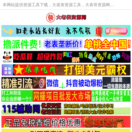
本网站提供资源工具下载，大老表资源工具，大表哥资源网软件工具，大老表资源下载，活动线报福利资源分享,活动线报，大型网游经典游戏，网络热门技术游戏辅助交流与分享。