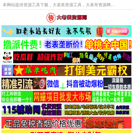
本网站提供资源工具下载，大老表资源工具，大表哥资源网软件工具，大老表资源下载，活动线报福利资源分享,活动线报，大型网游经典游戏，网络热门技术游戏辅助交流与分享。