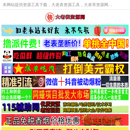
本网站提供资源工具下载，大老表资源工具，大表哥资源网软件工具，大老表资源下载，活动线报福利资源分享,活动线报，大型网游经典游戏，网络热门技术游戏辅助交流与分享。