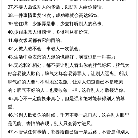
37.不要人后说别人的坏话，以防别人给你传话。
38.一件事情重复14次，成功率就会高达95%。
39.管住嘴，少搬弄是非，少去打听别人的私事。
40.少跟生意人谈感情，多谈利益和价值。
41.每次饭局都有它的目的。
42.人教人教不会，事教人一次就会。
43.生活中会表演的人混的也越好，演技也是一种实力。
44.无论和谁相处，都不要让别人看出你的脾气好坏，脾气太
好容易被人欺负，脾气太坏容易得罪人，让别人远离。所以
脾气好的人要时不时地发发飙，让别人知道自己不是吃素
的；脾气不好的人，也要收敛一些，这样别人才敢接近你。
45.真心不一定能换来真心，但是强者绝对能获得别人的尊
重。
46.当别人欺负你的时候，千万不要一忍再忍，这在别人眼里
是无能、害怕的表现，别人只会得寸进尺。
47.不管做任何事情，都要给自己留一条后路，不管是和别人