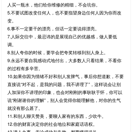
人买一瓶水，他们给你维修的精细，不会坑你。
5.不要试图改变任何人，也不要指望身边任何人因为你而改
变。
6.事不一定要干的漂亮，但话一定要说得漂亮。
7.人际交往中，最忌讳的是展现自己的优越感，做人要低
调。
8.别人夸你的时候，要学会把夸奖转移到别人身上。
9.永远不要自我感动式地付出，大多数人只看结果，不看你
的过程有多辛苦。
10.如果你因为情绪不好和别人发脾气，事后你想道歉，不要
直接说“对不起，是我的问题，我不讲理了”，这样说会让别
人加深你不讲理的印象，也会对刚刚的事耿耿于怀，你可以
说“刚谢谢你的理解”，别人会觉得你能理解他，对你的生气
就没有那么甚了。
11.和别人聊天赞美，要聊人家有的东西，少吹牛。
12.你的财富决定你的社会地位和家庭话语权。
13.请人办事，无论成功与失败，都要懂得送礼。