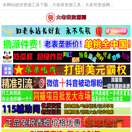
本网站提供资源工具下载，大老表资源工具，大表哥资源网软件工具，大老表资源下载，活动线报福利资源分享,活动线报，大型网游经典游戏，网络热门技术游戏辅助交流与分享。