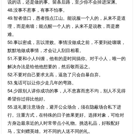
说的话，还是做的事。留条后路，至少你不会掉进深渊。
48.没事不惹事，有事不怕事。
49.智者借口，愚者指点江山。能说服一个人的，从来不是道
理，而是南墙；能点醒一个人的，从来不是说教，而是磨
难。
50.事以密成，言以泄败。事情没做成之前，不要到处嚷嚷，
默默地做成事情，才会让人刮目相看。
51.不要和小人纠缠，他有的是时间搞你。对于小人，唯一的
解决办法是给他他想要的，然后敬而远之。
52.不要对自己要求太高，逼急了只会自暴自弃。
53.鬼话可以让你少走几年的弯路。
54.少跟别人讲你成功的事，人不患寡而患不均，别人不见得
希望你过得比他好。
55.送礼要注意场合，避开公众场合，须在隐蔽场合私下进
行。注重方式，在特殊的日子效果更好。选择对象，可给对
方身边最亲近的人时常带点小礼物。挑选礼品，好鞍配好
马，宝剑赠英雄。对不同的人送不同的礼。