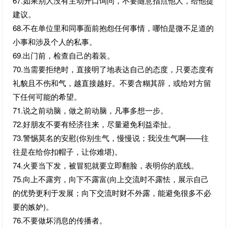
67.如果别人没有主动开口询问，不要随意指点他人，给他提
建议。
68.不在单位里和同事面前抱怨任何事情，哪怕是微不足道的
小事和涉及个人的私事。
69.出门前，检查自己的着装。
70.当需要拒绝时，直接明了地表达自己的态度，只要态度有
礼貌且不伤和气，越直接越好。不要含糊其辞，或给对方留
下任何可能的希望。
71.说之前动脑，做之前动脑，凡事多想一步。
72.好朋友不要有经济往来，尽量避免利益牵扯。
73.警惕莫名的安慰(你别生气，慢慢说；我没生气啊——往
往是在给你扣帽子，让你难堪)。
74.火要当下发，被冒犯就要立即翻脸，表明你的底线。
75.向上不露穷，向下不露富(向上交流时不露怯，展示自己
的优势更利于发展；向下交流时财不外露，能避免很多不必
要的嫉妒)。
76.不要做坏消息的传播者。