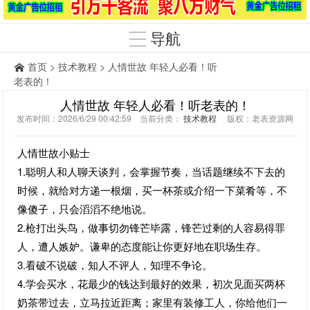
导航
首页
>
技术教程
> 人情世故 年轻人必看！听
老表的！
人情世故 年轻人必看！听老表的！
发布时间：2026/6/29 00:42:59 当前分类：
技术教程
版权：老表资源网
人情世故小贴士
1.聪明人和人聊天谈判，会掌握节奏，当话题继续不下去的
时候，就给对方递一根烟，买一杯茶或介绍一下菜肴等，不
像傻子，只会滔滔不绝地说。
2.枪打出头鸟，做事切勿锋芒毕露，锋芒过剩的人容易得罪
人，遭人嫉妒。谦卑的态度能让你更好地在职场生存。
3.看破不说破，知人不评人，知理不争论。
4.学会买水，花最少的钱达到最好的效果，初次见面买两杯
奶茶带过去，立马拉近距离；家里有装修工人，你给他们一