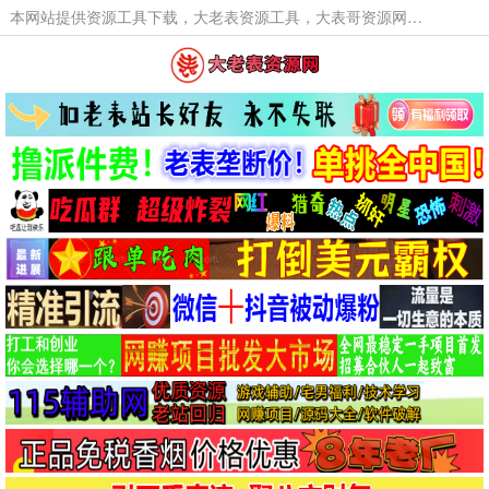
本网站提供资源工具下载，大老表资源工具，大表哥资源网软件工具，大老表资源下载，活动线报福利资源分享,活动线报，大型网游经典游戏，网络热门技术游戏辅助交流与分享。