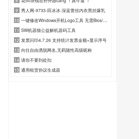
8
花50块钱在野外嫖cang ！真牛逼 ！
9
秀人网-9733-田冰冰-深蓝蕾丝内衣黑丝爆乳
10
一键修改Windows开机Logo工具 无需Bios/可自定义
11
SW机器猫公益解机器码工具
12
发票闪印4.7.26 支持统计发票金额+显示序号
13
向往自由洒脱网名,无羁随性高级昵称
14
请你不要到处扣
15
通用租赁协议生成器