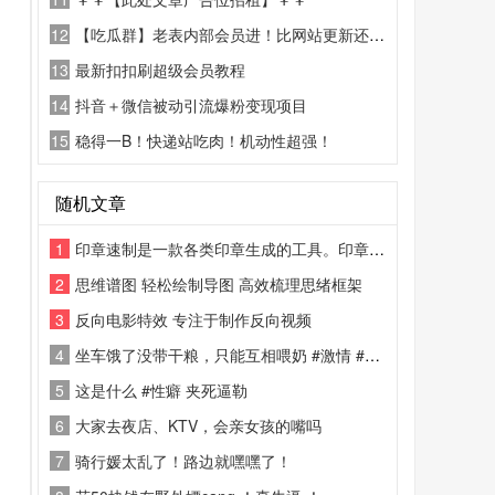
12
【吃瓜群】老表内部会员进！比网站更新还精彩！
13
最新扣扣刷超级会员教程
14
抖音＋微信被动引流爆粉变现项目
15
稳得一B！快递站吃肉！机动性超强！
随机文章
1
印章速制是一款各类印章生成的工具。印章速制功能里有规则印章与另类印章两类
2
思维谱图 轻松绘制导图 高效梳理思绪框架
3
反向电影特效 专注于制作反向视频
4
坐车饿了没带干粮，只能互相喂奶 #激情 #网约车
5
这是什么 #性癖 夹死逼勒
6
大家去夜店、KTV，会亲女孩的嘴吗
7
骑行媛太乱了！路边就嘿嘿了！