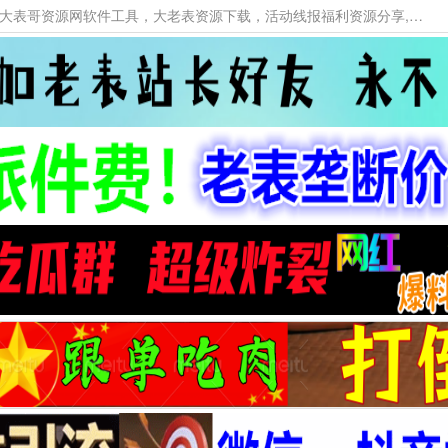
本网站提供资源工具下载，大老表资源工具，大表哥资源网软件工具，大老表资源下载，活动线报福利资源分享,活动线报，大型网游经典游戏，网络热门技术游戏辅助交流与分享。