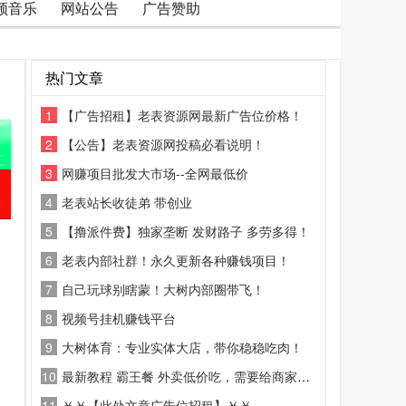
频音乐
网站公告
广告赞助
热门文章
1
【广告招租】老表资源网最新广告位价格！
2
【公告】老表资源网投稿必看说明！
3
网赚项目批发大市场--全网最低价
4
老表站长收徒弟 带创业
5
【撸派件费】独家垄断 发财路子 多劳多得！
6
老表内部社群！永久更新各种赚钱项目！
7
自己玩球别瞎蒙！大树内部圈带飞！
8
视频号挂机赚钱平台
9
大树体育：专业实体大店，带你稳稳吃肉！
10
最新教程 霸王餐 外卖低价吃，需要给商家好评
11
￥￥【此处文章广告位招租】￥￥