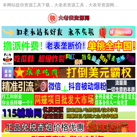
本网站提供资源工具下载，大老表资源工具，大表哥资源网软件工具，大老表资源下载，活动线报福利资源分享,活动线报，大型网游经典游戏，网络热门技术游戏辅助交流与分享。