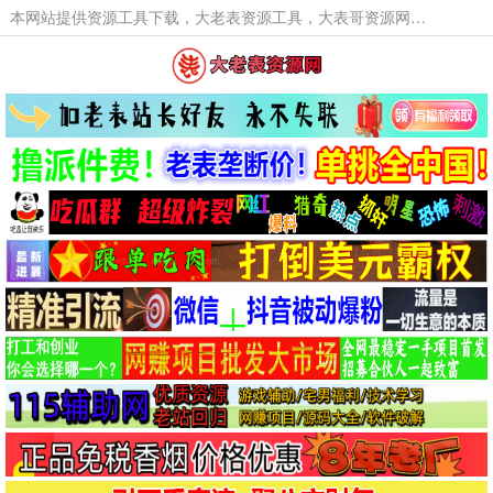
本网站提供资源工具下载，大老表资源工具，大表哥资源网软件工具，大老表资源下载，活动线报福利资源分享,活动线报，大型网游经典游戏，网络热门技术游戏辅助交流与分享。