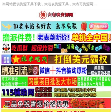
本网站提供资源工具下载，大老表资源工具，大表哥资源网软件工具，大老表资源下载，活动线报福利资源分享,活动线报，大型网游经典游戏，网络热门技术游戏辅助交流与分享。