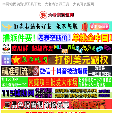
本网站提供资源工具下载，大老表资源工具，大表哥资源网软件工具，大老表资源下载，活动线报福利资源分享,活动线报，大型网游经典游戏，网络热门技术游戏辅助交流与分享。