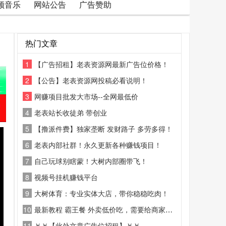
频音乐
网站公告
广告赞助
热门文章
1
【广告招租】老表资源网最新广告位价格！
2
【公告】老表资源网投稿必看说明！
3
网赚项目批发大市场--全网最低价
4
老表站长收徒弟 带创业
5
【撸派件费】独家垄断 发财路子 多劳多得！
6
老表内部社群！永久更新各种赚钱项目！
7
自己玩球别瞎蒙！大树内部圈带飞！
8
视频号挂机赚钱平台
9
大树体育：专业实体大店，带你稳稳吃肉！
10
最新教程 霸王餐 外卖低价吃，需要给商家好评
11
￥￥【此处文章广告位招租】￥￥