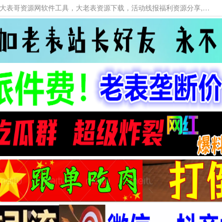
本网站提供资源工具下载，大老表资源工具，大表哥资源网软件工具，大老表资源下载，活动线报福利资源分享,活动线报，大型网游经典游戏，网络热门技术游戏辅助交流与分享。