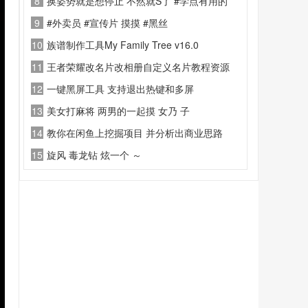
8
换姿势就是想停止 不然就S了 #学点有用的
9
#外卖员 #宣传片 摸摸 #黑丝
10
族谱制作工具My Family Tree v16.0
11
王者荣耀改名片改相册自定义名片教程资源
12
一键黑屏工具 支持退出热键和多屏
13
美女打麻将 两男的一起摸 女乃 子
14
教你在闲鱼上挖掘项目 并分析出商业思路
15
旋风 毒龙钻 炫一个 ～