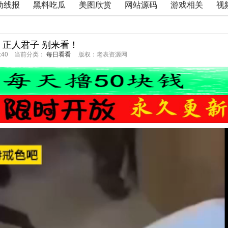
动线报
黑料吃瓜
美图欣赏
网站源码
游戏相关
视
 正人君子 别来看！
57:40 当前分类：
每日看看
版权：老表资源网