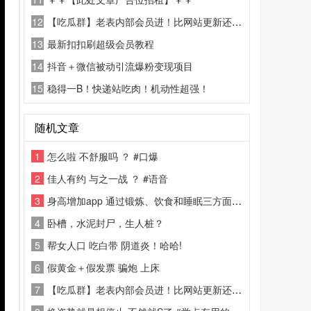
12
【吃瓜群】老表内部会员进！比网站更新还精彩！
13
最新扣扣刷超级会员教程
14
抖音＋微信被动引流爆粉变现项目
15
稳得一B！快递站吃肉！机动性超强！
随机文章
1
怎么啦 不舒服吗 ？ #口爆
2
佳人有约 与之一战 ？ #语音
3
身高增加app 通过锻炼、饮食和睡眠三方面的综合方案 高级版
4
卧槽，水泥封尸，生人桩？
5
帮女人口 吃白带 阴道炎！哈哈!
6
假黄金＋假发票 骗炮 上床
7
【吃瓜群】老表内部会员进！比网站更新还精彩！