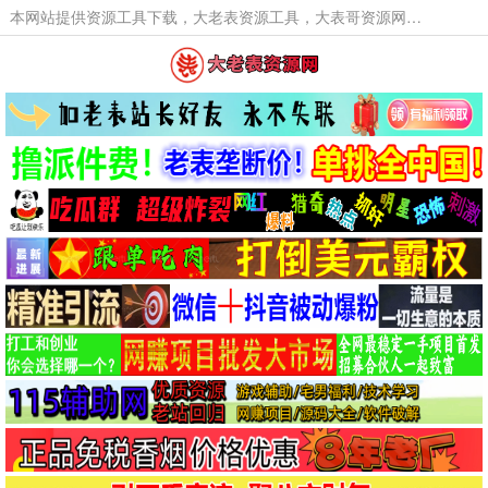
本网站提供资源工具下载，大老表资源工具，大表哥资源网软件工具，大老表资源下载，活动线报福利资源分享,活动线报，大型网游经典游戏，网络热门技术游戏辅助交流与分享。