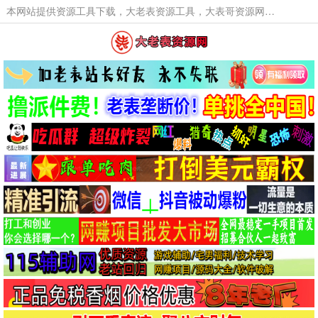
本网站提供资源工具下载，大老表资源工具，大表哥资源网软件工具，大老表资源下载，活动线报福利资源分享,活动线报，大型网游经典游戏，网络热门技术游戏辅助交流与分享。