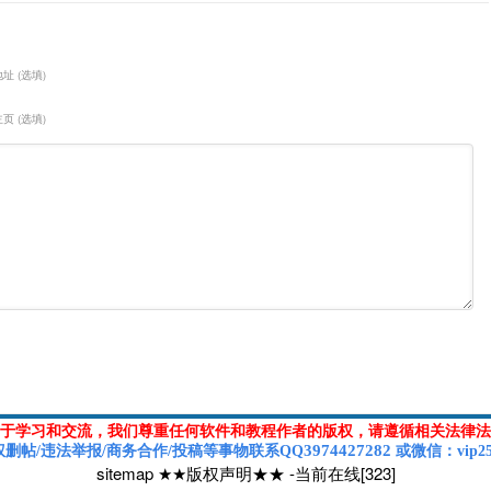
址 (选填)
页 (选填)
于学习和交流，我们尊重任何软件和教程作者的版权，请遵循相关法律法
3974427282
权删帖/违法举报/商务合作/投稿等
事物联系Q
Q
或
微信
：vip2
sitemap
★★版权声明★★
-
当前在线[323]