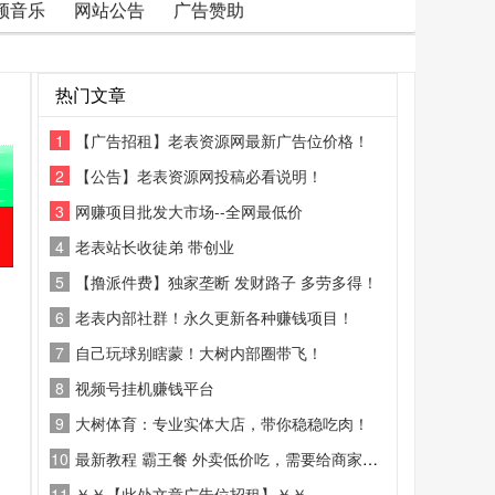
频音乐
网站公告
广告赞助
热门文章
1
【广告招租】老表资源网最新广告位价格！
2
【公告】老表资源网投稿必看说明！
3
网赚项目批发大市场--全网最低价
4
老表站长收徒弟 带创业
5
【撸派件费】独家垄断 发财路子 多劳多得！
6
老表内部社群！永久更新各种赚钱项目！
7
自己玩球别瞎蒙！大树内部圈带飞！
8
视频号挂机赚钱平台
9
大树体育：专业实体大店，带你稳稳吃肉！
10
最新教程 霸王餐 外卖低价吃，需要给商家好评
11
￥￥【此处文章广告位招租】￥￥