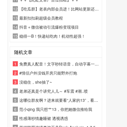
12
【吃瓜群】老表内部会员进！比网站更新还精彩！
13
最新扣扣刷超级会员教程
14
抖音＋微信被动引流爆粉变现项目
15
稳得一B！快递站吃肉！机动性超强！
随机文章
1
免费真人配音！文字秒转语音，自动字幕一步到位！
2
#情侣户外没钱开房只能野外打炮
3
没稳住，she抽了~
4
老弟还真是个讲究人儿～ #车震 #潮..喷
5
这哪位群友啊？进来就要看“人家的13”，看完还嫌有味道……您是来搞笑的吗？
6
范小qing 我只想艹13，你把她微信推给我
7
性感薄纱情趣睡裙 透视诱惑