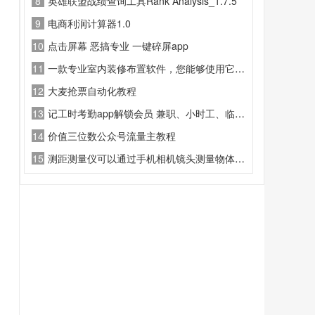
8
英雄联盟战绩查询工具Rank Analysis_1.7.5
9
电商利润计算器1.0
10
点击屏幕 恶搞专业 一键碎屏app
11
一款专业室内装修布置软件，您能够使用它来创建详细并且非常精确的室内设计平面图
12
大麦抢票自动化教程
13
记工时考勤app解锁会员 兼职、小时工、临时工打造的工时记录工具
14
价值三位数公众号流量主教程
15
测距测量仪可以通过手机相机镜头测量物体的高度、角度和距离。是一款AR测量工具软件