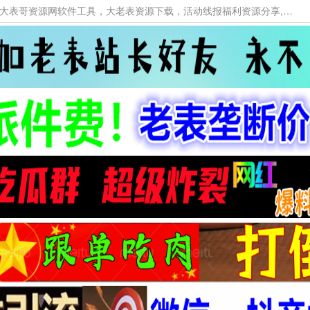
本网站提供资源工具下载，大老表资源工具，大表哥资源网软件工具，大老表资源下载，活动线报福利资源分享,活动线报，大型网游经典游戏，网络热门技术游戏辅助交流与分享。