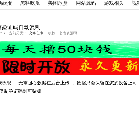
动线报
黑料吃瓜
美图欣赏
网站源码
游戏相关
视
信验证码自动复制
53:16 当前分类：
软件仓库
版权：老表资源网
接权限 ， 无需担心数据在后台上传 ， 数据只会保留在您的设备上可
中复制验证码到剪贴板