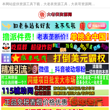
本网站提供资源工具下载，大老表资源工具，大表哥资源网软件工具，大老表资源下载，活动线报福利资源分享,活动线报，大型网游经典游戏，网络热门技术游戏辅助交流与分享。