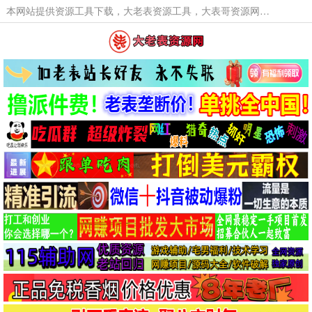
本网站提供资源工具下载，大老表资源工具，大表哥资源网软件工具，大老表资源下载，活动线报福利资源分享,活动线报，大型网游经典游戏，网络热门技术游戏辅助交流与分享。