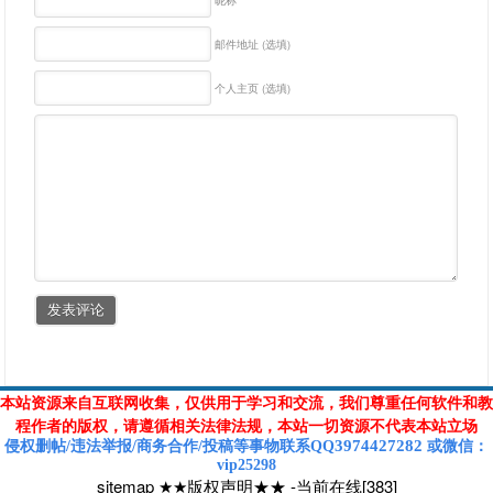
昵称
邮件地址 (选填)
个人主页 (选填)
本站资源来自互联网收集，仅供用于学习和交流，我们尊重任何软件和教
程作者的版权，请遵循相关法律法规，本站一切资源不代表本站立场
3974427282
侵权删帖/违法举报/商务合作/投稿等
事物联系Q
Q
或
微信
：
vip25298
sitemap
★★版权声明★★
-
当前在线[383]