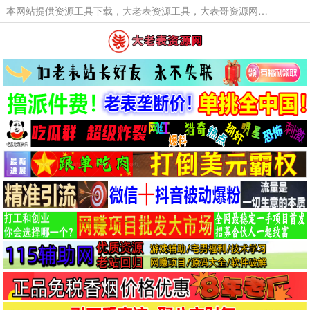
本网站提供资源工具下载，大老表资源工具，大表哥资源网软件工具，大老表资源下载，活动线报福利资源分享,活动线报，大型网游经典游戏，网络热门技术游戏辅助交流与分享。