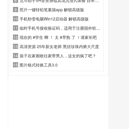
8
北斗助手VR全景身临其境沉浸式体验 自带雷达系统出门在外不迷路
9
照片一键转铅笔素描app 解锁高级版
10
手机秒变电脑Win12启动器 解锁高级版
11
临时手机号接收验证码，适用于注册国外软件等场景
12
现在的 #学生 啊 ！ 太 #早熟 了 ！请家长吧
13
高清资源 25年新女老师 黑丝珍珠内裤大尺度
14
孩子在家都敢往家带男人，这女的疯了吧？
15
图片格式转换工具3.0