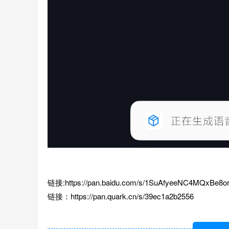
链接:https://pan.baidu.com/s/1SuAfyeeNC4MQxBe
链接：https://pan.quark.cn/s/39ec1a2b2556