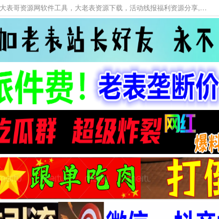
本网站提供资源工具下载，大老表资源工具，大表哥资源网软件工具，大老表资源下载，活动线报福利资源分享,活动线报，大型网游经典游戏，网络热门技术游戏辅助交流与分享。