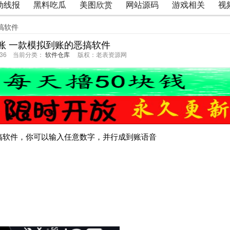
动线报
黑料吃瓜
美图欣赏
网站源码
游戏相关
视
搞软件
账 一款模拟到账的恶搞软件
54:36 当前分类：
软件仓库
版权：老表资源网
搞软件，你可以输入任意数字，并行成到账语音