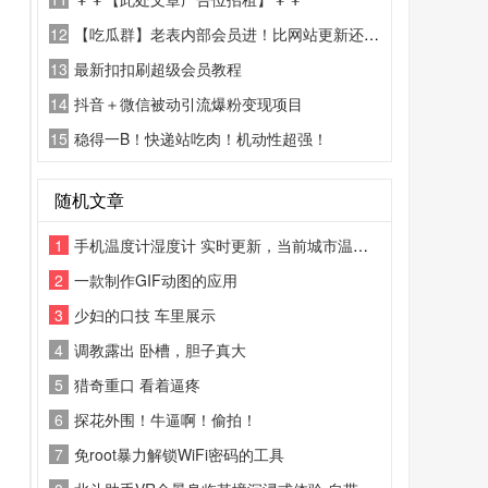
12
【吃瓜群】老表内部会员进！比网站更新还精彩！
13
最新扣扣刷超级会员教程
14
抖音＋微信被动引流爆粉变现项目
15
稳得一B！快递站吃肉！机动性超强！
随机文章
1
手机温度计湿度计 实时更新，当前城市温度，湿度信息轻松获取
2
一款制作GIF动图的应用
3
少妇的口技 车里展示
4
调教露出 卧槽，胆子真大
5
猎奇重口 看着逼疼
6
探花外围！牛逼啊！偷拍！
7
免root暴力解锁WiFi密码的工具