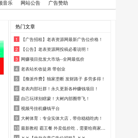
频音乐
网站公告
广告赞助
热门文章
1
【广告招租】老表资源网最新广告位价格！
2
【公告】老表资源网投稿必看说明！
3
网赚项目批发大市场--全网最低价
4
老表站长收徒弟 带创业
5
【撸派件费】独家垄断 发财路子 多劳多得！
6
老表内部社群！永久更新各种赚钱项目！
7
自己玩球别瞎蒙！大树内部圈带飞！
8
视频号挂机赚钱平台
9
大树体育：专业实体大店，带你稳稳吃肉！
10
最新教程 霸王餐 外卖低价吃，需要给商家好评
11
￥￥【此处文章广告位招租】￥￥