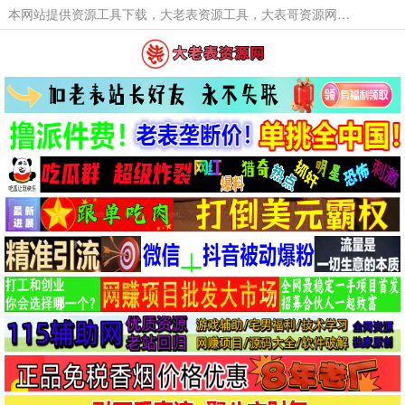
本网站提供资源工具下载，大老表资源工具，大表哥资源网软件工具，大老表资源下载，活动线报福利资源分享,活动线报，大型网游经典游戏，网络热门技术游戏辅助交流与分享。