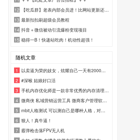
12
【吃瓜群】老表内部会员进！比网站更新还精彩！
13
最新扣扣刷超级会员教程
14
抖音＋微信被动引流爆粉变现项目
15
稳得一B！快递站吃肉！机动性超强！
随机文章
1
以卖逼为荣的妓女，炫耀自己一天有2000的收入
2
#深喉 姑娘好口活
3
手机内存优化师是一款非常优秀的内存清理工具，软件内容非常清晰，清理手机必备，软件绿化版，第一次进稍微等下，第二次就好了
4
微商侠 私域营销运营工具 微商客户管理软件[顶!]
5
mbit人格测试 可以测自己是哪种人格，对自己了解的全面一点
6
狠人！真牛逼！
7
霰弹枪击落FPV无人机