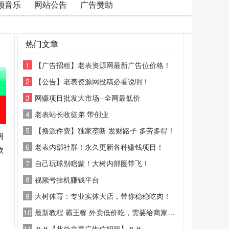
频音乐
网站公告
广告赞助
热门文章
1
【广告招租】老表资源网最新广告位价格！
2
【公告】老表资源网投稿必看说明！
3
网赚项目批发大市场--全网最低价
4
老表站长收徒弟 带创业
5
【撸派件费】独家垄断 发财路子 多劳多得！
明
6
老表内部社群！永久更新各种赚钱项目！
款
7
自己玩球别瞎蒙！大树内部圈带飞！
8
视频号挂机赚钱平台
9
大树体育：专业实体大店，带你稳稳吃肉！
10
最新教程 霸王餐 外卖低价吃，需要给商家好评
11
￥￥【此处文章广告位招租】￥￥