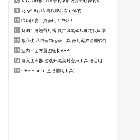
8
女奴 #调教 在嘈杂的菜市场调教心爱的女奴，别有一番滋味
9
#少妇 #吞精 喜欢吃我有新鲜的
10
喂奶比赛！真会玩！户外！
11
酥胸半掩翘臀尽露 复古风黑丝尽显绝代风华
12
微商侠 私域营销运营工具 微商客户管理软件
13
室内平面布置图绘制APP
14
电竞变声器 游戏开黑实时变声工具 语音聊天趣味音色软件
15
OBS Studio (直播辅助工具)