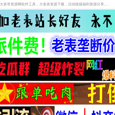
本网站提供资源工具下载，大老表资源工具，大表哥资源网软件工具，大老表资源下载，活动线报福利资源分享,活动线报，大型网游经典游戏，网络热门技术游戏辅助交流与分享。