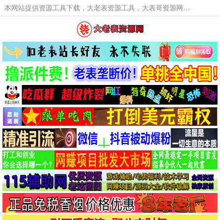
本网站提供资源工具下载，大老表资源工具，大表哥资源网软件工具，大老表资源下载，活动线报福利资源分享,活动线报，大型网游经典游戏，网络热门技术游戏辅助交流与分享。