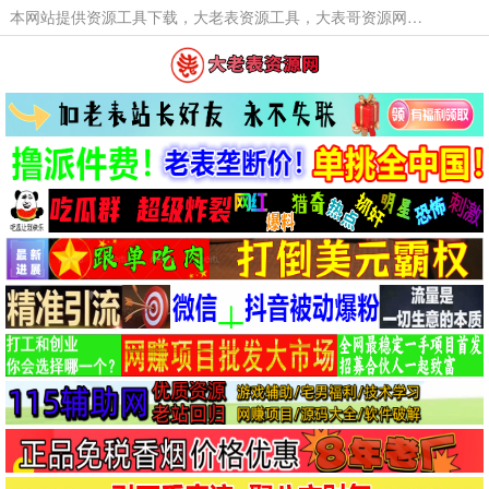
本网站提供资源工具下载，大老表资源工具，大表哥资源网软件工具，大老表资源下载，活动线报福利资源分享,活动线报，大型网游经典游戏，网络热门技术游戏辅助交流与分享。