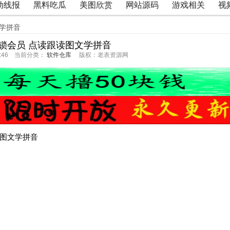
动线报
黑料吃瓜
美图欣赏
网站源码
游戏相关
视
文学拼音
锁会员 点读跟读图文学拼音
41:46 当前分类：
软件仓库
版权：老表资源网
读图文学拼音