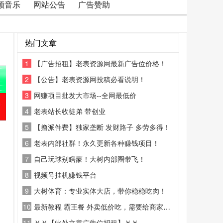
频音乐
网站公告
广告赞助
热门文章
1
【广告招租】老表资源网最新广告位价格！
2
【公告】老表资源网投稿必看说明！
3
网赚项目批发大市场--全网最低价
4
老表站长收徒弟 带创业
5
【撸派件费】独家垄断 发财路子 多劳多得！
6
老表内部社群！永久更新各种赚钱项目！
7
自己玩球别瞎蒙！大树内部圈带飞！
8
视频号挂机赚钱平台
9
大树体育：专业实体大店，带你稳稳吃肉！
10
最新教程 霸王餐 外卖低价吃，需要给商家好评
11
￥￥【此处文章广告位招租】￥￥