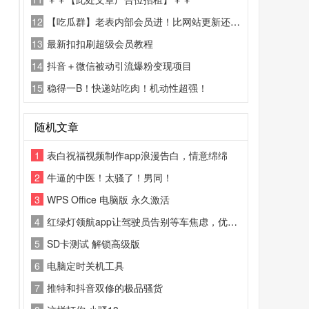
12
【吃瓜群】老表内部会员进！比网站更新还精彩！
13
最新扣扣刷超级会员教程
14
抖音＋微信被动引流爆粉变现项目
15
稳得一B！快递站吃肉！机动性超强！
随机文章
1
表白祝福视频制作app浪漫告白，情意绵绵
2
牛逼的中医！太骚了！男同！
3
WPS Office 电脑版 永久激活
4
红绿灯领航app让驾驶员告别等车焦虑，优化驾驶节奏，助力车辆轻松过灯
5
SD卡测试 解锁高级版
6
电脑定时关机工具
7
推特和抖音双修的极品骚货