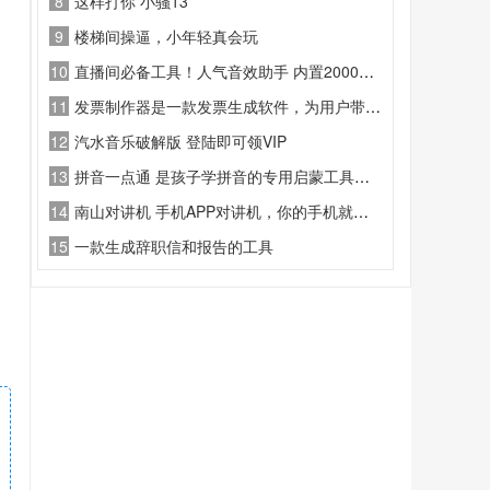
8
这样打你 小骚13
9
楼梯间操逼，小年轻真会玩
10
直播间必备工具！人气音效助手 内置2000种常用直播场景音效
11
发票制作器是一款发票生成软件，为用户带来丰富的发票模板
12
汽水音乐破解版 登陆即可领VIP
13
拼音一点通 是孩子学拼音的专用启蒙工具，标准发音、系统教学、趣味练习、，幼小衔接必备，轻松打好语文基础
14
南山对讲机 手机APP对讲机，你的手机就是对讲机
15
一款生成辞职信和报告的工具