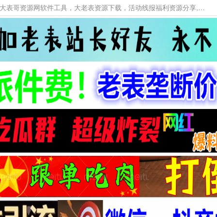
本网站提供资源工具下载，大老表资源工具，大表哥资源网软件工具，大老表资源下载，活动线报福利资源分享,活动线报，大型网游经典游戏，网络热门技术游戏辅助交流与分享。