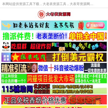
本网站提供资源工具下载，大老表资源工具，大表哥资源网软件工具，大老表资源下载，活动线报福利资源分享,活动线报，大型网游经典游戏，网络热门技术游戏辅助交流与分享。