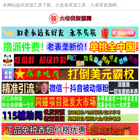
本网站提供资源工具下载，大老表资源工具，大表哥资源网软件工具，大老表资源下载，活动线报福利资源分享,活动线报，大型网游经典游戏，网络热门技术游戏辅助交流与分享。