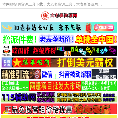
本网站提供资源工具下载，大老表资源工具，大表哥资源网软件工具，大老表资源下载，活动线报福利资源分享,活动线报，大型网游经典游戏，网络热门技术游戏辅助交流与分享。