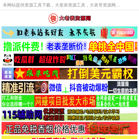
本网站提供资源工具下载，大老表资源工具，大表哥资源网软件工具，大老表资源下载，活动线报福利资源分享,活动线报，大型网游经典游戏，网络热门技术游戏辅助交流与分享。