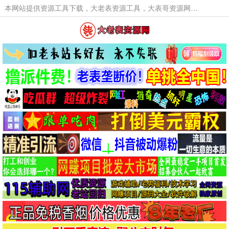
本网站提供资源工具下载，大老表资源工具，大表哥资源网软件工具，大老表资源下载，活动线报福利资源分享,活动线报，大型网游经典游戏，网络热门技术游戏辅助交流与分享。