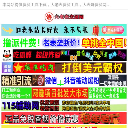
本网站提供资源工具下载，大老表资源工具，大表哥资源网软件工具，大老表资源下载，活动线报福利资源分享,活动线报，大型网游经典游戏，网络热门技术游戏辅助交流与分享。