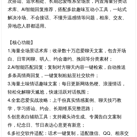
次搭讪、追求相处、长期恋爱维系全场景，内置海量分类话
术库、AI智能回复推荐，搭配多款趣味互动小工具，一站式
解决冷场、不会接话、不懂升温感情等问题，相亲、交友、
异地恋人群都适用。
【核心功能】
1.海量全场景话术库：收录数十万恋爱聊天文案，包含开场
白、日常闲聊、哄人、约会邀约、挽回等分类素材；
2.AI智能匹配回复：复制对方聊天内容一键检索，自动推送
多条高情商回复，一键复制粘贴至社交软件；
3.海量土味情话趣味文案：每日更新网络热梗、浪漫情话，
轻松化解聊天尴尬，快速活跃对话氛围；
4.全套恋爱实战攻略：上千份真实情感案例、聊天技巧教
学，学习搭讪、约会、长期维系完整思路；
5.创意表白辅助工具：支持藏头诗生成、专属告白文案制
作，纪念日、节日表达心意更有新意；
6.多社交软件适配：话术一键复制，适配微信、QQ、相亲交