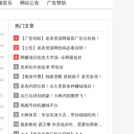
频音乐
网站公告
广告赞助
热门文章
13
1
【广告招租】老表资源网最新广告位价格！
09
2
【公告】老表资源网投稿必看说明！
16
3
网赚项目批发大市场--全网最低价
4
老表站长收徒弟 带创业
16
5
【撸派件费】独家垄断 发财路子 多劳多得！
02
6
老表内部社群！永久更新各种赚钱项目！
21
7
自己玩球别瞎蒙！大树内部圈带飞！
8
视频号挂机赚钱平台
04
9
大树体育：专业实体大店，带你稳稳吃肉！
16
10
最新教程 霸王餐 外卖低价吃，需要给商家好评
17
11
￥￥【此处文章广告位招租】￥￥