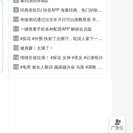
8
毒鸡汤语录app
9
经典老歌DJ 快音APP 海量经典、热门的歌曲音乐
10
奇缘测试通过出生年月日可以推断星座 并进行气运分析等等
11
一键查看手机各种配置APP 解锁会员版
12
#探花 #外围 快射了去擦汗，耽误人家下一单生意
13
健身媛！太骚了！
14
情绪价值拉满！ #探花 女神 #美女 #记者暗访
15
#龟男 被女人教训 越踢越兴奋 马路 #调教 这样揍你
广告位