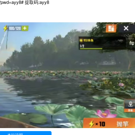
H?pwd=ayy8# 提取码:ayy8
本站说明