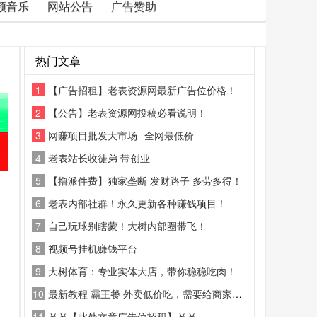
频音乐
网站公告
广告赞助
热门文章
1
【广告招租】老表资源网最新广告位价格！
2
【公告】老表资源网投稿必看说明！
3
网赚项目批发大市场--全网最低价
4
老表站长收徒弟 带创业
5
【撸派件费】独家垄断 发财路子 多劳多得！
6
老表内部社群！永久更新各种赚钱项目！
7
自己玩球别瞎蒙！大树内部圈带飞！
8
视频号挂机赚钱平台
9
大树体育：专业实体大店，带你稳稳吃肉！
10
最新教程 霸王餐 外卖低价吃，需要给商家好评
11
￥￥【此处文章广告位招租】￥￥