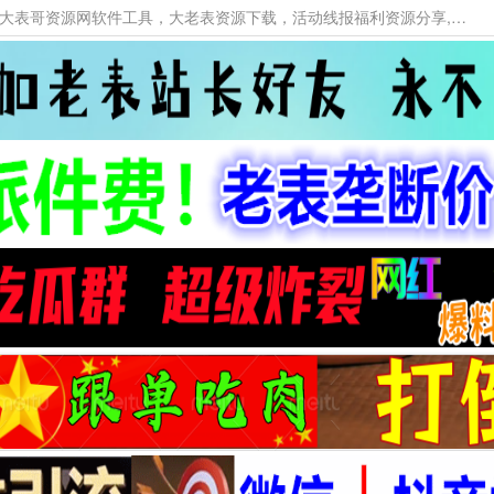
本网站提供资源工具下载，大老表资源工具，大表哥资源网软件工具，大老表资源下载，活动线报福利资源分享,活动线报，大型网游经典游戏，网络热门技术游戏辅助交流与分享。