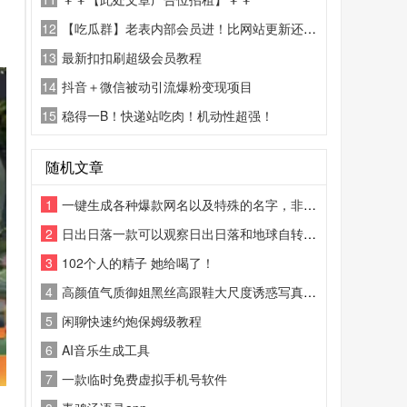
12
【吃瓜群】老表内部会员进！比网站更新还精彩！
13
最新扣扣刷超级会员教程
14
抖音＋微信被动引流爆粉变现项目
15
稳得一B！快递站吃肉！机动性超强！
随机文章
1
一键生成各种爆款网名以及特殊的名字，非常的好用
2
日出日落一款可以观察日出日落和地球自转的工具
3
102个人的精子 她给喝了！
4
高颜值气质御姐黑丝高跟鞋大尺度诱惑写真合集
5
闲聊快速约炮保姆级教程
6
AI音乐生成工具
7
一款临时免费虚拟手机号软件