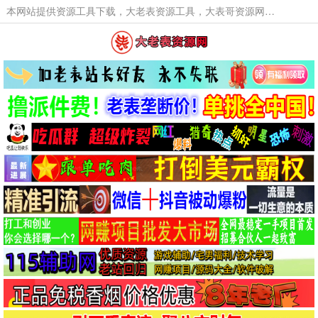
本网站提供资源工具下载，大老表资源工具，大表哥资源网软件工具，大老表资源下载，活动线报福利资源分享,活动线报，大型网游经典游戏，网络热门技术游戏辅助交流与分享。