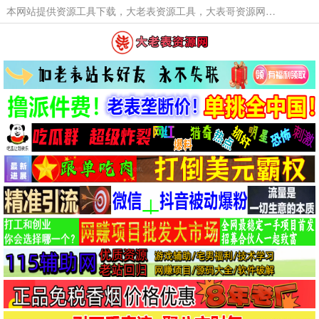
本网站提供资源工具下载，大老表资源工具，大表哥资源网软件工具，大老表资源下载，活动线报福利资源分享,活动线报，大型网游经典游戏，网络热门技术游戏辅助交流与分享。